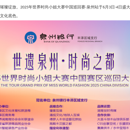
璀璨绽放。
年世界时尚小姐大赛中国巡回赛
泉州站于
月
日
日盛大
2025
·
6
3
-4
文化底色。