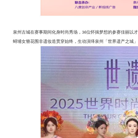
泉州古城在赛事期间化身时尚秀场，
位怀揣梦想的参赛佳丽以才
36
蟳埔女簪花围非遗妆造贯穿始终，生动演绎泉州「世界遗产之城」