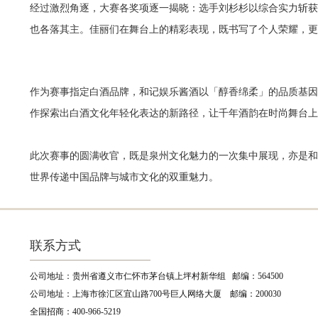
经过激烈角逐，大赛各奖项逐一揭晓：选手刘杉杉以综合
也各落其主。佳丽们在舞台上的精彩表现，既书写了个人荣耀，更
作为赛事指定白酒品牌，和记娱乐酱酒以「醇香绵柔」
作探索出白酒文化年轻化表达的新路径，让千年酒韵在时尚舞台上
此次赛事的圆满收官，既是泉州文化魅力的一次集中展现，亦是和
世界传递中国品牌与城市文化的双重魅力。
联系方式
公司地址：贵州省遵义市仁怀市茅台镇上坪村新华组 邮编：564500
公司地址：上海市徐汇区宜山路700号巨人网络大厦 邮编：200030
全国招商：400-966-5219