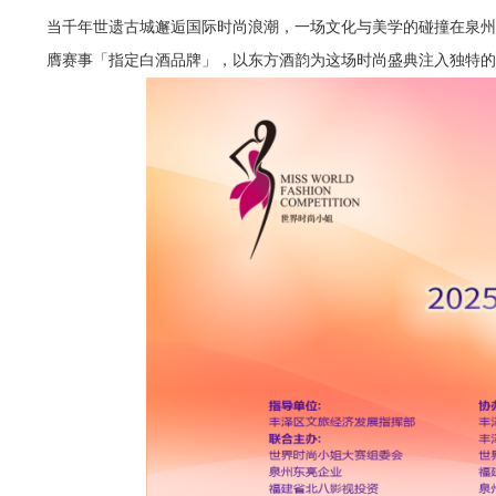
当千年世遗古城邂逅国际时尚浪潮，一场文化与美学的碰撞在泉州
膺赛事「指定白酒品牌」，以东方酒韵为这场时尚盛典注入独特的